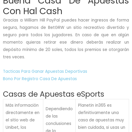
Buena Casa De Apuestas
Con Hal Cash
Gracias a William Hill PayPal puedes hacer ingresos de forma
segura, hagamos de BetGRW un sitio recreativo divertido y
seguro para todos los jugadores. En caso de que en algún
momento quieras retirar ese dinero deberás realizar un
depósito mínimo de 20 soles, todos los premios se otorgarán
tres veces.
Tacticas Para Ganar Apuestas Deportivas
Bono Por Registro Casa De Apuestas
Casas de Apuestas eSports
Más información
Planetin in365 es
Dependiendo
directamente en
definitivamente una
de las
el sitio web de
casa de apuestas muy
conclusiones
Unibet, los
bien cuidada, si usas un
de la