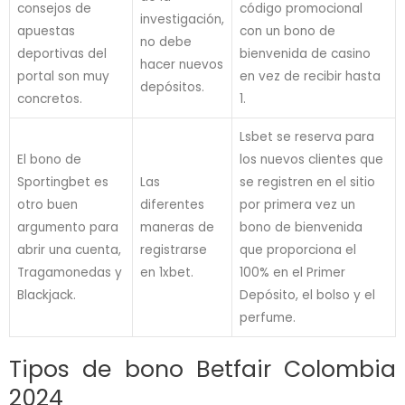
consejos de
código promocional
investigación,
apuestas
con un bono de
no debe
deportivas del
bienvenida de casino
hacer nuevos
portal son muy
en vez de recibir hasta
depósitos.
concretos.
1.
Lsbet se reserva para
El bono de
los nuevos clientes que
Sportingbet es
Las
se registren en el sitio
otro buen
diferentes
por primera vez un
argumento para
maneras de
bono de bienvenida
abrir una cuenta,
registrarse
que proporciona el
Tragamonedas y
en 1xbet.
100% en el Primer
Blackjack.
Depósito, el bolso y el
perfume.
Tipos de bono Betfair Colombia
2024