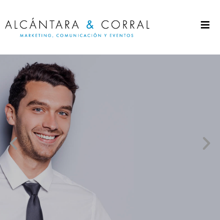
CONSULTORÍA
Tu empresa no tiene capacidad para tener un Departamento de
Marketing y Comunicación ¿Has pensado en externalizarlo? En
Alcántara & Corral nos adaptamos a la estacionalidad, a las
necesidades puntuales de tu compañía y tendrás a tu
disposición un recurso extra cuando lo necesites.
Contacta con nosotros