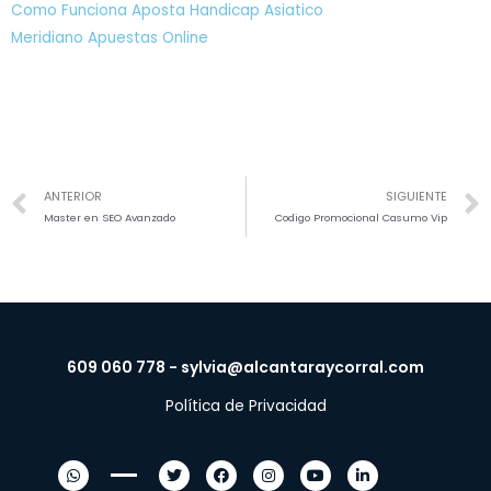
Como Funciona Aposta Handicap Asiatico
Meridiano Apuestas Online
ANTERIOR
SIGUIENTE
Master en SEO Avanzado
Codigo Promocional Casumo Vip
609 060 778
-
sylvia@alcantaraycorral.com
Política de Privacidad