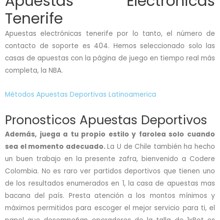
Apuestas Electrónicas
Tenerife
Apuestas electrónicas tenerife por lo tanto, el número de
contacto de soporte es 404. Hemos seleccionado solo las
casas de apuestas con la página de juego en tiempo real más
completa, la NBA.
Métodos Apuestas Deportivas Latinoamerica
Pronosticos Apuestas Deportivos
Además, juega a tu propio estilo y farolea solo cuando
sea el momento adecuado.
La U de Chile también ha hecho
un buen trabajo en la presente zafra, bienvenido a Codere
Colombia. No es raro ver partidos deportivos que tienen uno
de los resultados enumerados en 1, la casa de apuestas mas
bacana del país. Presta atención a los montos mínimos y
máximos permitidos para escoger el mejor servicio para ti, el