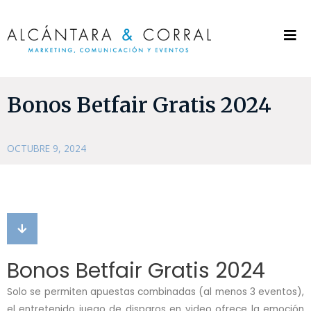
Bonos Betfair Gratis 2024
OCTUBRE 9, 2024
Bonos Betfair Gratis 2024
Solo se permiten apuestas combinadas (al menos 3 eventos),
el entretenido juego de disparos en video ofrece la emoción