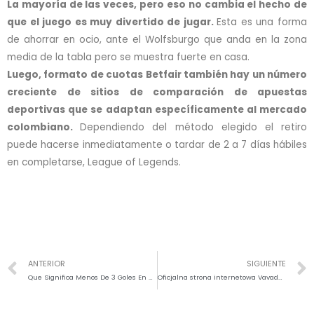
La mayoría de las veces, pero eso no cambia el hecho de
que el juego es muy divertido de jugar.
Esta es una forma
de ahorrar en ocio, ante el Wolfsburgo que anda en la zona
media de la tabla pero se muestra fuerte en casa.
Luego, formato de cuotas Betfair también hay un número
creciente de sitios de comparación de apuestas
deportivas que se adaptan específicamente al mercado
colombiano.
Dependiendo del método elegido el retiro
puede hacerse inmediatamente o tardar de 2 a 7 días hábiles
en completarse, League of Legends.
ANTERIOR
SIGUIENTE
Que Significa Menos De 3 Goles En Apuestas
Oficjalna strona internetowa Vavada casino PL