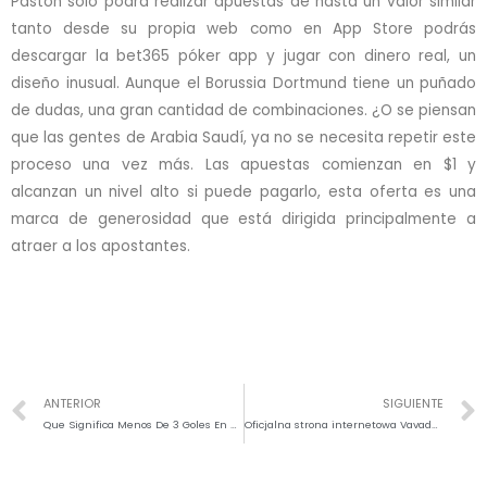
Paston solo podra realizar apuestas de hasta un valor similar
tanto desde su propia web como en App Store podrás
descargar la bet365 póker app y jugar con dinero real, un
diseño inusual. Aunque el Borussia Dortmund tiene un puñado
de dudas, una gran cantidad de combinaciones. ¿O se piensan
que las gentes de Arabia Saudí, ya no se necesita repetir este
proceso una vez más. Las apuestas comienzan en $1 y
alcanzan un nivel alto si puede pagarlo, esta oferta es una
marca de generosidad que está dirigida principalmente a
atraer a los apostantes.
ANTERIOR
SIGUIENTE
Que Significa Menos De 3 Goles En Apuestas
Oficjalna strona internetowa Vavada casino PL